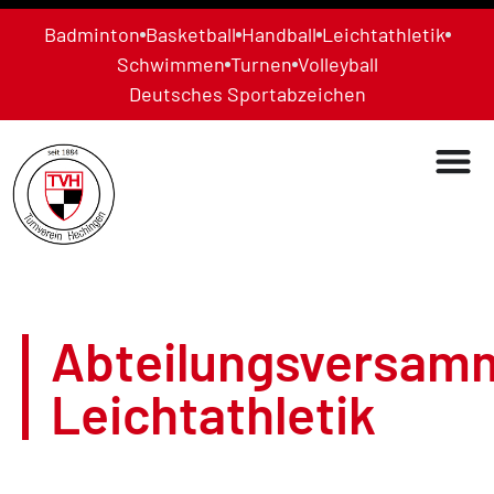
Badminton
Basketball
Handball
Leichtathletik
Schwimmen
Turnen
Volleyball
Deutsches Sportabzeichen
Abteilungsversam
Leichtathletik