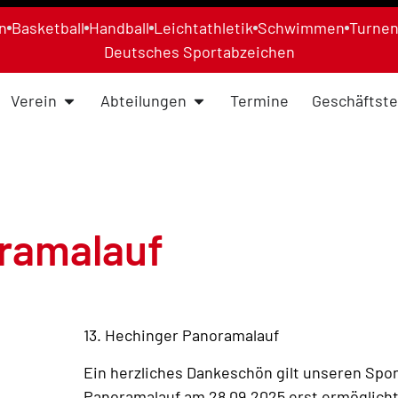
n
Basketball
Handball
Leichtathletik
Schwimmen
Turne
Deutsches Sportabzeichen
Verein
Abteilungen
Termine
Geschäftste
oramalauf
13. Hechinger Panoramalauf
Ein herzliches Dankeschön gilt unseren Spo
Panoramalauf am 28.09.2025 erst ermöglich