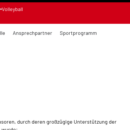
n
Volleyball
lle
Ansprechpartner
Sportprogramm
nsoren, durch deren großzügige Unterstützung der
t wurde: