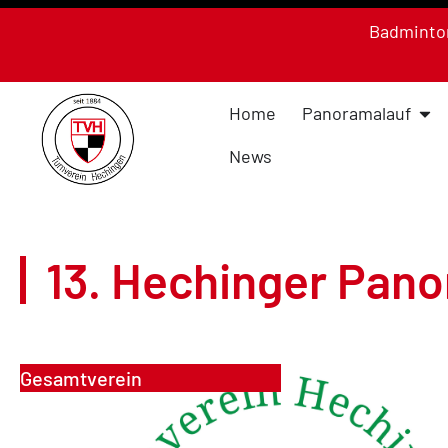
Badminto
Home
Panoramalauf
News
13. Hechinger Pan
Gesamtverein