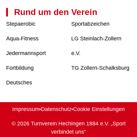
Rund um den Verein
Stepaerobic
Sportabzeichen
Aqua-Fitness
LG Steinlach-Zollern
Jedermannsport
e.V.
Fortbildung
TG Zollern-Schalksburg
Deutsches
Impressum
Datenschutz
Cookie Einstellungen
© 2026 Turnverein Hechingen 1884 e.V. „Sport
verbindet uns“