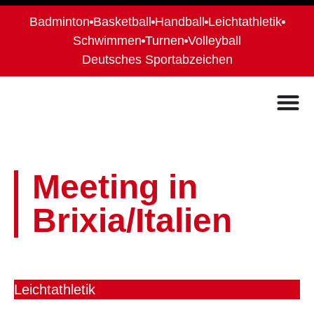
Badminton
Basketball
Handball
Leichtathletik
Schwimmen
Turnen
Volleyball
Deutsches Sportabzeichen
Meeting in
Brixia/Italien
Leichtathletik