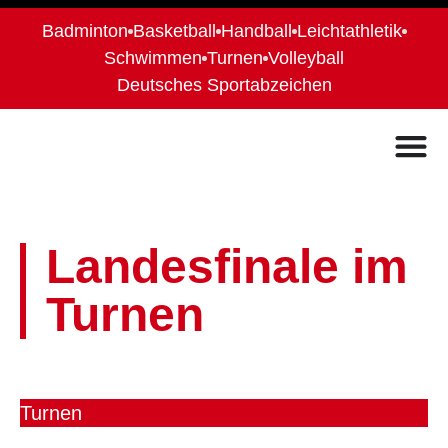
Badminton
Basketball
Handball
Leichtathletik
Schwimmen
Turnen
Volleyball
Deutsches Sportabzeichen
Landesfinale im
Turnen
Turnen