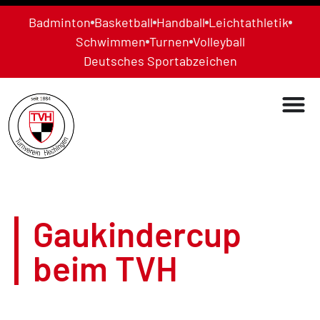
Badminton
Basketball
Handball
Leichtathletik
Schwimmen
Turnen
Volleyball
Deutsches Sportabzeichen
Gaukindercup
beim TVH