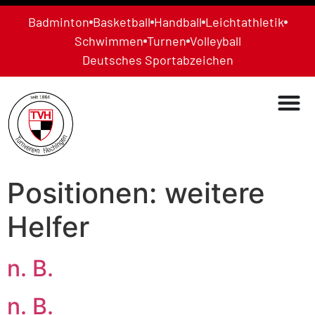
Badminton
Basketball
Handball
Leichtathletik
Schwimmen
Turnen
Volleyball
Deutsches Sportabzeichen
Positionen:
weitere
Helfer
n. B.
n. B.