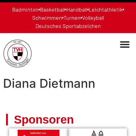
Badminton
Basketball
Handball
Leichtathletik
Schwimmen
Turnen
Volleyball
Deutsches Sportabzeichen
Diana Dietmann
Sponsoren