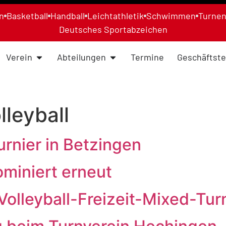
n
Basketball
Handball
Leichtathletik
Schwimmen
Turne
Deutsches Sportabzeichen
Verein
Abteilungen
Termine
Geschäftste
lleyball
urnier in Betzingen
miniert erneut
 Volleyball-Freizeit-Mixed-Turn