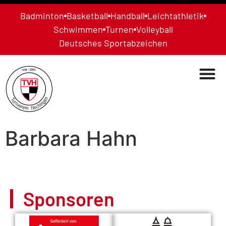
Badminton
Basketball
Handball
Leichtathletik
Schwimmen
Turnen
Volleyball
Deutsches Sportabzeichen
Barbara Hahn
Sponsoren