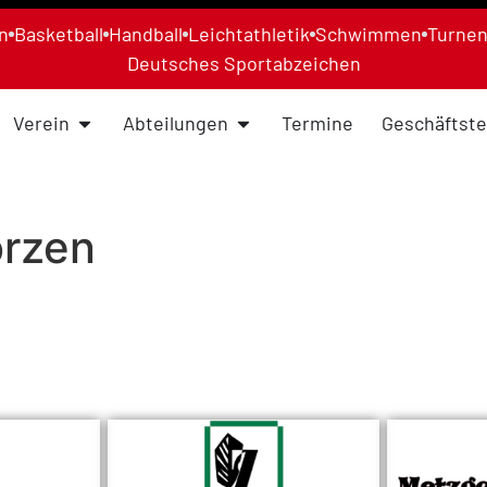
n
Basketball
Handball
Leichtathletik
Schwimmen
Turne
Deutsches Sportabzeichen
Verein
Abteilungen
Termine
Geschäftste
örzen