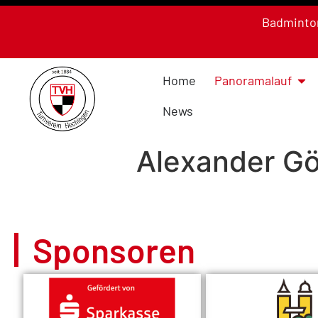
Badminto
Home
Panoramalauf
News
Alexander G
Sponsoren